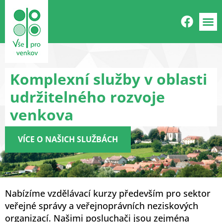
Mimošk
Další sl
Příměstsk
Komplexní služby v oblasti
udržitelného rozvoje
venkova
VÍCE O NAŠICH SLUŽBÁCH
Nabízíme vzdělávací kurzy především pro sektor
veřejné správy a veřejnoprávních neziskových
organizací. Našimi posluchači jsou zejména