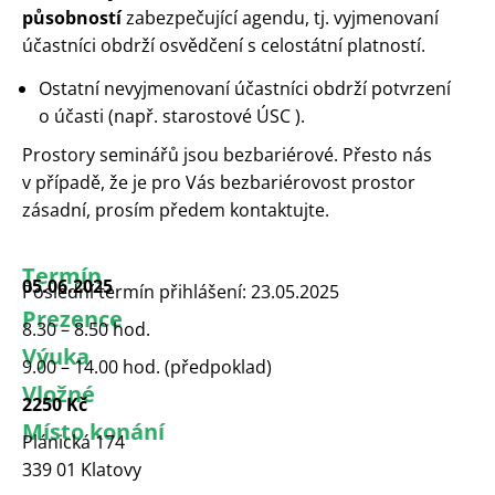
působností
zabezpečující agendu, tj. vyjmenovaní
účastníci obdrží osvědčení s celostátní platností.
Ostatní nevyjmenovaní účastníci obdrží potvrzení
o účasti (např. starostové ÚSC ).
Prostory seminářů jsou bezbariérové. Přesto nás
v případě, že je pro Vás bezbariérovost prostor
zásadní, prosím předem
kontaktujte
.
Termín
05.06.2025
Poslední termín přihlášení: 23.05.2025
Prezence
8.30 – 8.50 hod.
Výuka
9.00 – 14.00 hod. (předpoklad)
Vložné
2250 Kč
Místo konání
Plánická 174
339 01 Klatovy