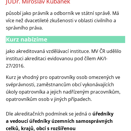
JUDr. Miroslav Kubánek
působí jako právník a odborník ve státní správě. Má
více než dvacetileté zkušenosti v oblasti civilního a
správního práva.
Kurz nabízíme
jako akreditovaná vzdělávací instituce. MV ČR udělilo
instituci akreditaci evidovanou pod čílem AK/I-
27/2016.
Kurz je vhodný pro opatrovníky osob omezených ve
svéprávnosti, zaměstnancům obcí vykonávajících
úkoly opatrovníka a jejich nadřízeným pracovníkům,
opatrovníkům osob v jiných případech.
Dle akreditačních podmínek se jedná o
úředníky
a vedoucí úředníky územních samosprávných
celků, krajů, obcí s rozšířenou