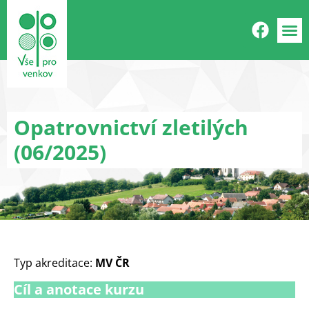
Mimošk
Další sl
Příměstsk
Opatrovnictví zletilých
(06/2025)
Typ akreditace:
MV ČR
Cíl a anotace kurzu