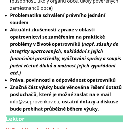
(působnost, úkoly orgánů obce, úkoly pověřených
zaměstnanců obce)
Problematika schválení právního jednání
soudem
Aktuální zkušenosti z praxe v oblasti
opatrovnictví se zaměřením na praktické
problémy v životě opatrovníků (
např. zásahy do
integrity opatrovaných, nakládání s jejich
finančními prostředky, vyúčtování správy a soupis
jmění včetně dluhů a možnost jejich vypořádání
atd.)
Práva, povinnosti a odpovědnost opatrovníků
Značná část výuky bude věnována řešení dotazů
posluchačů, které je možné zaslat na e-mail
info@vseprovenkov.eu
, ostatní dotazy a diskuse
bude probíhat průběžně během výuky.
Lektor